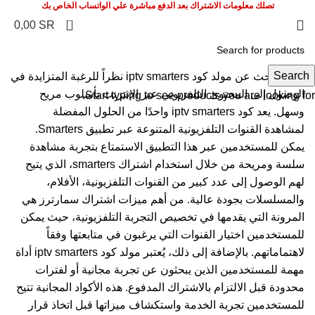
تصلك معلومات الاشتراك بعد الدفع مباشرة علي الواتساب الخاص بك
0
0,00
SR
Search
تزايد البحث عن مولد كود iptv smarters نظراً للرغبة المتزايدة في
الوصول إلى المحتوى التلفزيوني عبر الإنترنت بأسلوب مريح
Start typing to see products you are looking for.
وسهل. يعد كود iptv smarters واحدًا من الحلول المفضلة
لمشاهدة القنوات التلفزيونية المتنوعة عبر تطبيق Smarters.
يمكن للمستخدمين عبر هذا التطبيق الاستمتاع بتجربة مشاهدة
سلسة ومريحة من خلال استخدام اشتراك smarters، الذي يتيح
لهم الوصول إلى عدد كبير من القنوات التلفزيونية، الأفلام،
والمسلسلات بجودة عالية. من أهم ميزات اشتراك سمارترز هي
المرونة التي يقدمها في تخصيص التجربة التلفزيونية، حيث يمكن
للمستخدمين اختيار القنوات التي يرغبون في متابعتها وفقاً
لاهتماماتهم. بالإضافة إلى ذلك، يُعتبر مولد كود iptv smarters أداة
مهمة للمستخدمين الذين يبحثون عن تجربة مجانية أو لفترات
محدودة قبل الالتزام بالاشتراك المدفوع. هذه الأكواد المجانية تتيح
للمستخدمين تجربة الخدمة واستكشاف ميزاتها قبل اتخاذ قرار