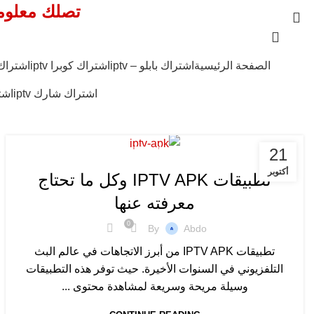
تصلك معلوما
الصفحة الرئيسية
اشتراك بابلو – iptv
اشتراك كوبرا iptv
اشتراك ك
Search
اشتراك شارك iptv
اشت
Start typing to see products you are looking for.
21
اشتراك IPTV
أكتوبر
تطبيقات IPTV APK وكل ما تحتاج
معرفته عنها
0
By
Abdo
تطبيقات IPTV APK من أبرز الاتجاهات في عالم البث
التلفزيوني في السنوات الأخيرة. حيث توفر هذه التطبيقات
وسيلة مريحة وسريعة لمشاهدة محتوى ...