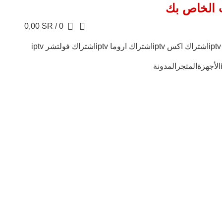
ب الخاص بك
0,00
SR
/
0
اشتراك اكس iptv
اشتراك اروما iptv
اشتراك فولتشر iptv
الأجهزة
المتجر
المدونة