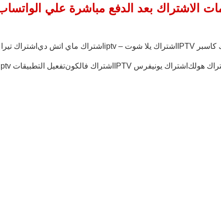
ت الاشتراك بعد الدفع مباشرة علي الواتسا
اسبر IPTV
اشتراك يلا شوت – iptv
اشتراك ماي اتش دي
اشتراك تيرا iptv
راك هولك
اشتراك يونيفرس IPTV
اشتراك فالكون
تفعيل التطبيقات iptv