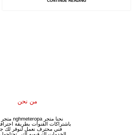
CONTINUE READING
من نحن
نحنا متجر hmeteropa
باشتراكات القنوات بطريقة احتراف
فني محترف نعمل لنوفر لك جم
الخدمات الترفيهيه التي تحتاجها 