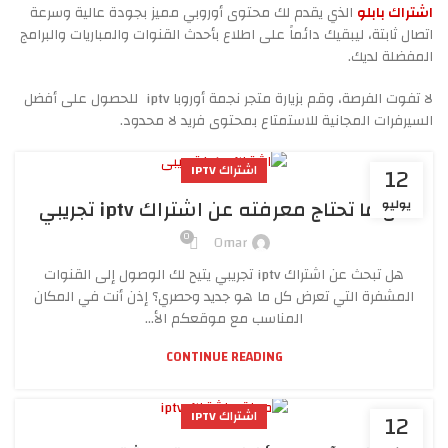
اشتراك بابلو
الذي يقدم لك محتوى أوروبي مميز بجودة عالية وسرعة
اتصال ثابتة، ليبقيك دائماً على اطلاع بأحدث القنوات والمباريات والبرامج
المفضلة لديك.
لا تفوت الفرصة، وقم بزيارة متجر نجمة أوروبا iptv للحصول على أفضل
السيرفرات المجانية للاستمتاع بمحتوى فريد لا محدود.
12
اشتراك IPTV
كل ما تحتاج معرفته عن اشتراك iptv تجريبي
يوليو
0
Omar
هل تبحث عن اشتراك iptv تجريبي يتيح لك الوصول إلى القنوات
المشفرة التي تعرض كل ما هو جديد وحصري؟ إذن أنت في المكان
المناسب مع موقعكم الأ...
CONTINUE READING
12
اشتراك IPTV