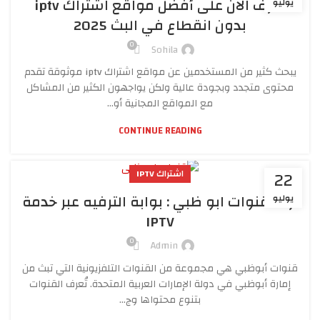
تعرف الآن على أفضل مواقع اشتراك iptv
يوليو
بدون انقطاع في البث 2025
0
Sohila
يبحث كثير من المستخدمين عن مواقع اشتراك iptv موثوقة تقدم
محتوى متجدد وبجودة عالية ولكن يواجهون الكثير من المشاكل
مع المواقع المجانية أو...
CONTINUE READING
22
اشتراك IPTV
تردد قنوات ابو ظبي : بوابة الترفيه عبر خدمة
يوليو
IPTV
0
Admin
قنوات أبوظبي هي مجموعة من القنوات التلفزيونية التي تبث من
إمارة أبوظبي في دولة الإمارات العربية المتحدة. تُعرف القنوات
بتنوع محتواها وج...