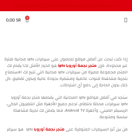
تصلك معلومات الاشتراك بعد الدفع مباشرة علي الواتساب الخاص بك
0
0,00
SR
إذا كنت تبحث عن أفضل موقع للحصول على سيرفرات iptv مجانية لفترة
غير محدودة، فإن
متجر نجمة أوروبا iptv
هو الخيار الأمثل لك! يقدم لك
المتجر مجموعة مميزة من سيرفرات iptv مجانية التي تتيح لك الاستمتاع
بتجربة مشاهدة قنوات عالمية ومشفرة بجودة عالية وبدون تقطيع، كل
ذلك بدون الحاجة إلى دفع أي اشتراكات.
ستجد في أفضل مواقع iptv المجانية التي يقدمها متجر نجمة أوروبا
iptv سيرفرات محدثة بانتظام، تدعم جميع الأجهزة مثل التلفزيون الذكي،
الريسيفر الصيني، وأجهزة Android TV، مما يضمن لك تجربة مشاهدة
سلسة ومتنوعة.
من بين أبرز السيرفرات المتوفرة على
متجر نجمة أوروبا
iptv هو سيرفر