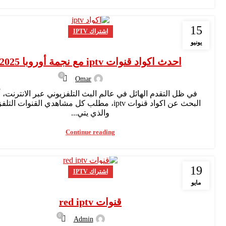
15
اشتراك IPTV
يونيو
احدث اكواد قنوات iptv مع نجمة أوروبا 2025
0
Omar
في ظل التقدم الهائل في عالم البث التلفزيوني عبر الانترنت، 
البحث عن اكواد قنوات iptv، مطلب كل مشاهدي القنوات الت
والذي يتي...
Continue reading
19
اشتراك IPTV
مايو
قنوات red iptv
0
Admin