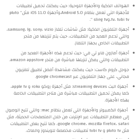
الهواتف الذكية والأجهزة اللوحية: حيث يمكنك تحميل تطبيقات
للأجهزة التي تعمل بنظام Android 5.0،وأجهزة iOS 11.0 مثل” pluto
tv، tubi tv،وsling tv “.
أجهزة التلفزيون الذكية: مثل شاشات تلفاز samsung، lg، sony، vizio،
والتي تدعم العديد من التطبيقات، حيث يتم تنزيلها من متجر
التطبيقات الخاص بجهاز التلفاز.
أجهزة أمازون فاير تي في: حيث تدعم هذه الأجهزة العديد من
التطبيقات والتي يمكن تنزيلها مباشرة من متجر amazon appstore.
جوجل كروم كاست: حيث يمكنك مشاهدة أفضل تطبيق تلفزيون
مجاني، على جهاز التلفزيون عبر google chromecast.
أجهزة البث streaming devices: مثل أجهزة روكو roku و apple tv،
كما يمكن تحميل التطبيقات مباشرة من متاجر التطبيقات الخاصة
بهذه الأجهزة.
أجهزة الكمبيوتر والأجهزة التي تعمل بنظام mac: والتي تتيح الوصول
إلى معظم التطبيقات عبر الإنترنت من خلال المتصفحات الحديثة، مثل
google chrome، mozilla firefox، safari، كما تتيح بعض التطبيقات
مثل pluto tv و tubi tv تطبيقات مخصصة للويندوز والماك.