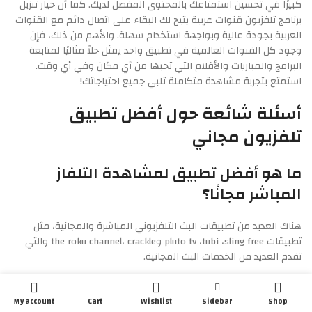
كبيرًا في تحسين استمتاعك بالمحتوى المفضل لديك. كما أن خيار تنزيل
برنامج تلفزيون قنوات عربية يتيح لك البقاء على اتصال دائم مع القنوات
العربية بجودة عالية وبواجهة استخدام سهلة. والأهم من ذلك، فإن
وجود كل القنوات العالمية في تطبيق واحد يمثل حلاً مثاليًا لمتابعة
البرامج والمباريات والأفلام التي تحبها من أي مكان وفي أي وقت.
استمتع بتجربة مشاهدة متكاملة تلبي جميع احتياجاتك!
أسئلة شائعة حول أفضل تطبيق
تلفزيون مجاني
ما هو أفضل تطبيق لمشاهدة التلفاز
المباشر مجانًا؟
هناك العديد من تطبيقات البث التلفزيوني المباشرة والمجانية، مثل
تطبيقات pluto tv ،tubi ،sling free وthe roku channel، crackle والتي
تقدم العديد من الخدمات البث المجانية.
ما هو أفضل تطبيق أفلام مجاني للتلفزيون؟
My account
Cart
Wishlist
Sidebar
Shop