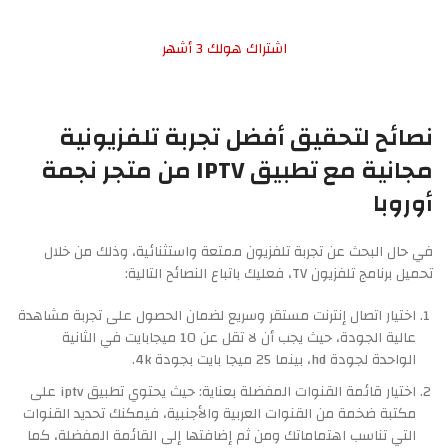
اشتراك هولك 3 أشهر
نصائح لتحقيق أفضل تجربة تلفزيونية
مجانية مع تطبيق IPTV من متجر نجمة
أوروبا
في حال البحث عن تجربة تلفزيون ممتعة واستثنائية، وذلك من خلال
تحميل برنامج تلفزيون TV، فعليك باتباع النصائح التالية:
اختيار اتصال إنترنت مستقر وسريع لضمان الحصول على تجربة مشاهدة
عالية الجودة، حيث يجب أن لا تقل عن 10 ميجابايت في الثانية
الواحدة لجودة hd، بينما 25 ميجا بايت بجودة 4k.
اختيار قائمة القنوات المفضلة بعناية: حيث يحتوي تطبيق iptv على
مكتبة ضخمة من القنوات العربية والأجنبية، فيمكنك تحديد القنوات
التي تناسب اهتماماتك ومن ثم إضافتها إلى القائمة المفضلة، كما