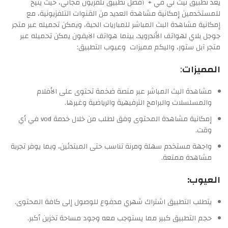
يعد تطبيق تيت تي في + أفضل تطبيق تلفزيون مجاني، حيث يتيح
للمستخدمين إمكانية مشاهدة العديد من القنوات التلفزيونية، مع
إمكانية مشاهدة البث المباشر للمباريات الحية، ويمكن تحميله عبر متجر
جوجل بلاي لهواتف الأندرويد، بينما هواتف الآيفون يمكن تحميله عبر
متجر آبل ستور، واليكم مميزات وعيوب التطبيق:
المميزات
:
مشاهدة البث المباشر عبر منصة ضخمة تحتوى على الأفلام
والمسلسلات والبرامج الترفيهية والرياضية وغيرها.
إمكانية مشاهدة المحتوى وفق لطلب من خلال خدمة vod في أي
وقت.
واجهة مستخدم سهلة ومرنة تناسب حتى المبتدئين، وبما يوفر تجربة
مشاهدة ممتعة.
العيوب:
يتطلب التطبيق اشتراك شهري مدفوع للوصول إلى كافة المحتوى.
حجم التطبيق كبير مما يستوجب معه وجود مساحة تخزين أكبر.