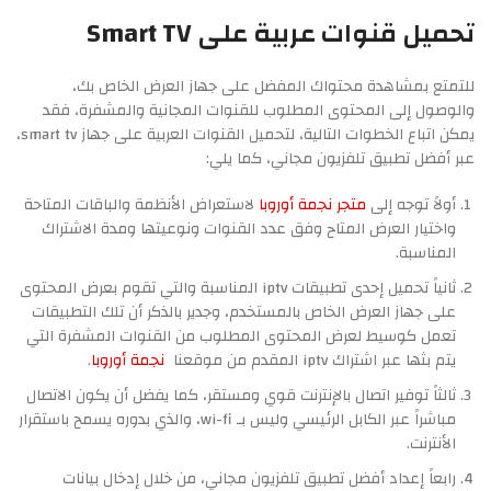
تحميل قنوات عربية على Smart TV
للتمتع بمشاهدة محتواك المفضل على جهاز العرض الخاص بك،
والوصول إلى المحتوى المطلوب للقنوات المجانية والمشفرة، فقد
يمكن اتباع الخطوات التالية، لتحميل القنوات العربية على جهاز smart tv،
عبر أفضل تطبيق تلفزيون مجاني، كما يلي:
أولاً توجه إلى
متجر نجمة أوروبا
لاستعراض الأنظمة والباقات المتاحة
واختيار العرض المتاح وفق عدد القنوات ونوعيتها ومدة الاشتراك
المناسبة.
ثانياً تحميل إحدى تطبيقات iptv المناسبة والتي تقوم بعرض المحتوى
على جهاز العرض الخاص بالمستخدم، وجدير بالذكر أن تلك التطبيقات
تعمل كوسيط لعرض المحتوى المطلوب من القنوات المشفرة التي
يتم بثها عبر اشتراك iptv المقدم من موقعنا
نجمة أوروبا
.
ثالثاً توفير اتصال بالإنترنت قوي ومستقر، كما يفضل أن يكون الاتصال
مباشراً عبر الكابل الرئيسي وليس بـ wi-fi، والذي بدوره يسمح باستقرار
الأنترنت.
رابعاً إعداد أفضل تطبيق تلفزيون مجاني، من خلال إدخال بيانات