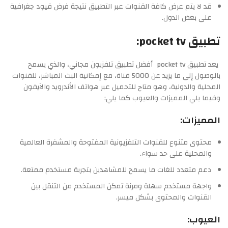
قد لا يتم عرض كافة القنوات عبر التطبيق نتيجة فرض قيود جغرافية
على بعض الدول.
تطبيق pocket tv:
يعد تطبيق pocket tv أفضل تطبيق تلفزيون مجاني، والذي يسمح
بالوصول إلى ما يزيد عن 5000 قناة، مع إمكانية البث المباشر، للقنوات
المحلية والدولية، وهو متاح للتحميل عبر هواتف الأندرويد والآيفون
وفيما يلي المميزات والعيوب كما يلي:
المميزات:
محتوى متنوع للقنوات التلفزيونية المفتوحة والمشفرة العالمية
والمحلية على حد سواء.
دعم متعدد للغات ما يسمح للمشاهدين بتجربة مستخدم ممتعة.
واجهة مستخدم سهلة ومرنة تمكن المستخدم من التنقل بين
القنوات والمحتوى بشكل ميسر.
العيوب: