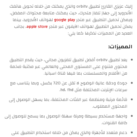
إليك عزيزي القارئ تطبيق orbitv والذي يمكنك من خلاله تحويل هاتفك
الأندرويد إلى جهاز تلفاز متحرك، حيث يمكنك متابعة محتواك المفضل،
ويمكن تحميل التطبيق عبر متجر
google play
لهواتف الأندرويد، بينما
يمكن تحميل التطبيق لهواتف الآيفون عبر متجر
apple store
، بجانب
العديد من المميزات نذكرها كما يلي:
المميزات:
يعد تطبيق orbitv أفضل تطبيق تلفزيون مجاني، حيث يقدم التطبيق
محتوى متنوع على المستوى المحلى والعالمي عبر مكتبة ضخمة
من الأفلام والمسلسلات بما فيها قناة اسبانيا.
جودة ودقة عالية الوضوح لا تقل عن 720 بكسل، وبما يتناسب مع
سرعات الإنترنت المختلفة مثل hd، fhd.
قائمة مرتبة ومنظمة عبر الفئات المختلفة، بما يسهل الوصول إلى
المحتوى المطلوب.
واجهة مستخدم بسيطة ومرنة سهلة الوصول بما يسمح للوصول إلى
كافة القنوات.
دعم متعدد للأجهزة والذي يمكن من خلاله استخدام التطبيق على