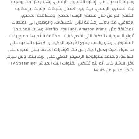
وسيلة للحصول على إشارة التلفزيون الرقمي، وهو جهاز تمت برمجته
لبث المحتوى الرقمي، حيث يتيح الاتصال بشبكات الإنترنت، وإمكانية
التصفح الحر من خلال متصفح الويب المدمج، ومشاهدة المحتوى
الإضافي، هذا بجانب إمكانية تنزيل التطبيقات، والوصول إلى المنصات
المختلفة مثل Netflix ،YouTube، Amazon Prime، وهناك العديد من
أنواع الرسيفرات الذكية التي تقدم خيارات مختلفة تلائم بها جميع رغبات
المشتركين، وهو يناسب جميع الأجهزة الذكية، و الأجهزة العادية على
حد سواء، حيث يعمل الجهاز عن فك الإشارات الخاصة بنقل الصورة على
الشاشة، وتعتمد تكنولوجيا
الرسيفر الذكي
على الربط بينها وبين سيرفر
ناقل للاشتراكات، ثم يتم تشغيل القنوات البث المباشر “TV Streaming”
بشكل ميسر من خلالها.