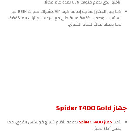
الأخير) الذي يدعم قنوات OSN لمدة عام مجانًا.
كما يتيح الجهاز إمكانية إضافة كود VIP لاشتراك قنوات BEIN عبر
الستلايت، ويعمل بكفاءة عالية حتى مع سرعات الإنترنت المنخفضة،
مما يجعله مثاليًا لنظام الشيرنج.
جهاز Spider T400 Gold
يتميز
جهاز Spider T400
بدعمه لنظام شيرنج فونيكس القوي، مما
يضمن أداءً مميزًا.