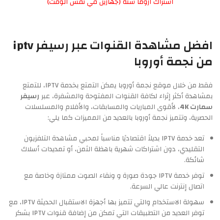
اشتراك اروما سنة (جهازين في نفس الوقت)
افضل مشاهدة القنوات عبر رسيفر iptv
من نجمة أوروبا
فقط من خلال موقع نجمة أوروبا يمكن التمتع بخدمة IPTV، للتمتع
بمشاهدة أكثر إثراء لكافة القنوات المفتوحة والمشفرة، عبر
رسيفر
سمارت 4K
، لأقوى المباريات والمسابقات، والأفلام والمسلسلات
الحصرية، وتتميز نجمة أوروبا بالعديد من المميزات كما يلي:
تعد خدمة IPTV بديلاً اقتصاديًا مناسباً لمحبي مشاهدة التلفزيون
التقليدي، دون اشتراكات شهرية باهظة الثمن، أو تمديدات أسلاك
شائكة.
توفر خدمة IPTV جودة صورة و ونقاء الصوت ممتازة وخاصة مع
اتصال إنترنت عالي السرعة.
سهولة الاستخدام والتي تتميز بها أجهزة الاستقبال الحديثة IPTV، مع
توفر العديد من التطبيقات التي تمكن من إضافة قنوات IPTV بشكر