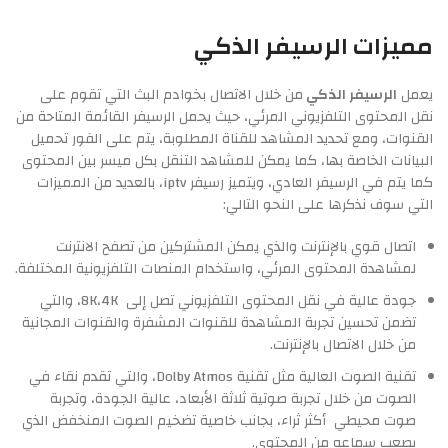
مميزات الرسيفر الذكي
يعمل
الرسيفر الذكي
من خلال الاتصال بخوادم البث التي تقوم على
نقل المحتوى التلفزيوني المرئي، حيث يحمل الرسيفر القائمة المتاحة من
القنوات، ومع تحديد المشاهد للقناة المطلوبة، يتم على الفور تحميل
البيانات الخاصة بها، كما يمكن للمشاهد التنقل بكل ميسر بين المحتوى
كما يتم في الرسيفر العادي، ويتميز رسيفر iptv، بالعديد من المميزات
التي سوف نذكرها على النحو التالي:
اتصال قوي بالإنترنت والذي يمكن المشتركين من تصفح الانترنت
لمشاهدة المحتوى المرئي، واستخدام المنصات التلفزيونية المختلفة.
جودة عالية في نقل المحتوى التلفزيوني تصل إلى 8K،4K، والتي
تضمن تحسين تجربة المشاهدة للقنوات المشفرة والقنوات المجانية
من خلال الاتصال بالإنترنت.
تقنية الصوت العالية مثل تقنية Dolby Atmos، والتي تقدم نقاء في
الصوت من خلال تجربة صوتية ثلاثة الأبعاد، عالية الجودة، وتجربة
صوت محيطي أكثر ثراء، بجانب خاصية تضخيم الصوت المنخفض الذي
يصعب سماعه من المحتوى.