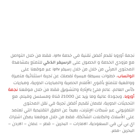
نجمة أوروبا تقدم أفضل تقنية في خدمة iptv، فقط من خلال التواصل
مع مزودي الخدمة و الحصول على
الرسيفر الذكي
للتمتع بمشاهدة
المحتوى المرئي من خلال من خلال رسيفر iptv عبر موقعنا على
الواتساب
، خطوات بسيطة ميسرة تفصلك عن تجربة استثنائية متميزة
وواقعية للتمتع بأقوى الأفلام الحصرية والمباريات الدورية، ومباريات
كأس العالم، عالم ملئ بالإثارة والتشويق فقط من خلال موقعنا
نجمة
أوروبا
، وبجودة عالية وما يزيد عن 21000 قناة ومسلسل وفيلم، مع
التحديثات الدورية، لضمان تقديم أفضل تجربة في نقل المحتوى
التلفزيوني عبر شبكات الإنترنت، بعيداً عن الطرق التقليدية التي تعتمد
على الأسلاك والكابلات الشائكة، فقط من خلال موقعنا يمكن اشتراك
اي بي تي في السعودية، الامارات – البحرين – قطر – عمان – الاردن –
البحرين -مصر.