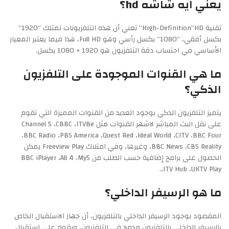
يعني ايه شاشه hd؟
تقنية High-Definition”HD” تعني أن هذه التلفزيونات تمتلك “1920”
بكسل أفقي، “1080” بكسل رأسي وهو Full HD، هذا فيما يعتبر المعيار
الأساسي في احتساب دقة التلفزيون هو 1920 × 1080 بكسل.
ما هي القنوات الموجودة على التلفزيون
الذكي؟
يتميز التلفزيون الذكي بوجود العديد من القنوات المميزة التي تقوم
على نقل البث المباشر لاشهر القنوات مثل Channel 5 ،CBBC ،ITVBe
،BBC Radio ،PBS America ،Quest Red ،Ideal World ،CITV ،BBC Four
،BBC News ،CBS Reality وغيرها، وفي امتلاك Freeview Play يمكن
الحصول على برامج إضافية حسب الطلب من BBC iPlayer ،All 4 ،My5
،ITV Hub ،UKTV Play.
ما هو الرسيفر الداخلي؟
المقصود بوجود الرسيفر الداخلي بالتلفزيون، أن جهاز الاستقبال الخاص
بالرسيفر الداخلي بالتلفزيون مدمج في التلفزيون، ويقوم على استقبال