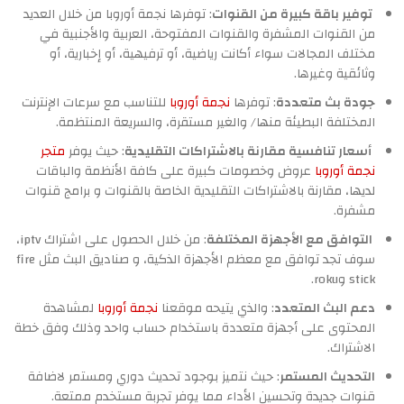
توفير باقة كبيرة من القنوات
: توفرها نجمة أوروبا من خلال العديد
من القنوات المشفرة والقنوات المفتوحة، العربية والأجنبية في
مختلف المجالات سواء أكانت رياضية، أو ترفيهية، أو إخبارية، أو
وثائقية وغيرها.
جودة بث متعددة
: توفرها
نجمة أوروبا
للتناسب مع سرعات الإنترنت
المختلفة البطيئة منها/ والغير مستقرة، والسريعة المنتظمة.
أسعار تنافسية مقارنة بالاشتراكات التقليدية
: حيث يوفر
متجر
نجمة أوروبا
عروض وخصومات كبيرة على كافة الأنظمة والباقات
لديها، مقارنة بالاشتراكات التقليدية الخاصة بالقنوات و برامج قنوات
مشفرة.
التوافق مع الأجهزة المختلفة
: من خلال الحصول على اشتراك iptv،
سوف تجد توافق مع معظم الأجهزة الذكية، و صناديق البث مثل fire
stick وroku.
دعم البث المتعدد
: والذي يتيحه موقعنا
نجمة أوروبا
لمشاهدة
المحتوى على أجهزة متعددة باستخدام حساب واحد وذلك وفق خطة
الاشتراك.
التحديث المستمر
: حيث نتميز بوجود تحديث دوري ومستمر لاضافة
قنوات جديدة وتحسين الأداء مما يوفر تجربة مستخدم ممتعة.