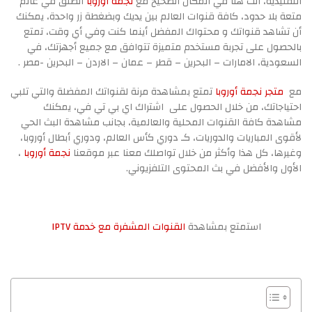
التقليدية، انت هنا في المكان الصحيح مع
نجمة أوروبا
أنطلق في عالم
متعة بلا حدود، كافة قنوات العالم بين يديك وبضغطة زر واحدة، يمكنك
أن تشاهد قنواتك و محتواك المفضل أينما كنت وفي أي وقت، تمتع
بالحصول على تجربة مستخدم متميزة تتوافق مع جميع أجهزتك، في
السعودية، الامارات – البحرين – قطر – عمان – الاردن – البحرين -مصر .
مع
متجر نجمة أوروبا
تمتع بمشاهدة مرنة لقنواتك المفضلة والتي تلبي
احتياجاتك، من خلال الحصول على اشتراك اي بي تي في، يمكنك
مشاهدة كافة القنوات المحلية والعالمية، بجانب مشاهدة البث الحي
لأقوى المباريات والدوريات، كـ دوري كأس العالم، ودوري أبطال أوروبا،
وغيرها، كل هذا وأكثر من خلال تواصلك معنا عبر موقعنا
نجمة أوروبا
،
الأول والأفضل في بث المحتوى التلفزيوني.
استمتع بمشاهدة
القنوات المشفرة مع خدمة IPTV