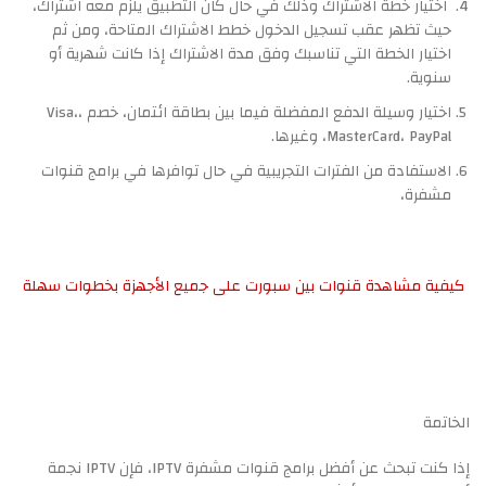
اختيار خطة الاشتراك وذلك في حال كان التطبيق يلزم معه اشتراك،
حيث تظهر عقب تسجيل الدخول خطط الاشتراك المتاحة، ومن ثم
اختيار الخطة التي تناسبك وفق مدة الاشتراك إذا كانت شهرية أو
سنوية.
اختيار وسيلة الدفع المفضلة فيما بين بطاقة ائتمان، خصم ،Visa،
MasterCard، PayPal، وغيرها.
الاستفادة من الفترات التجريبية في حال توافرها في برامج قنوات
مشفرة،
كيفية مشاهدة قنوات بين سبورت على جميع الأجهزة بخطوات سهلة
الخاتمة
إذا كنت تبحث عن أفضل برامج قنوات مشفرة IPTV، فإن IPTV نجمة