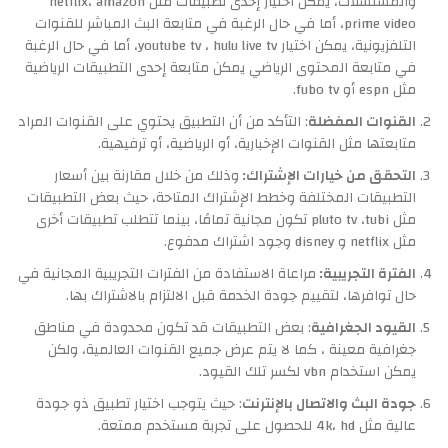
والمسلسلات، يمكن اختيار إحدى تطبيقات مثل netflix، amazon
prime video، أما في حال الرغبة في متابعة البث المباشر للقنوات
التلفزيونية، يمكن اختيار youtube tv ، hulu live tv، أما في حال الرغبة
في متابعة المحتوى الرياضي يمكن متابعة إحدى التطبيقات الرياضية
مثل espn أو fubo tv.
القنوات المفضلة
: التأكد من أن التطبيق يحتوي على القنوات المراد
متابعتها مثل القنوات الإخبارية، أو الرياضية، أو ترفيهية.
التحقق من خيارات الإشتراك:
وذلك من خلال مقارنة بين أسعار
التطبيقات المختلفة وخطط الإشتراك المتاحة، حيث بعض التطبيقات
مثل pluto tv ،tubi تكون مجانية تمامًا، بينما تتطلب تطبيقات أخرى
مثل netflix و disney وجود اشتراك مدفوع.
الفترة التجريبية:
مراعاة الاستفادة من الفترات التجريبية المجانية في
حال توافرها، لتقييم جودة الخدمة قبل الالتزام بالاشتراك بها.
القيود الجغرافية
: بعض التطبيقات قد تكون محدودة في مناطق
جغرافية معينة ، كما لا يتم عرض جميع القنوات العالمية، ولكن
يمكن استخدام vbn لكسر تلك القيود.
جودة البث والاتصال بالإنترنت
: حيث يتوجب اختيار تطبيق ذو جودة
عالية مثل 4k، hd للحصول على تجربة مستخدم ممتعة.