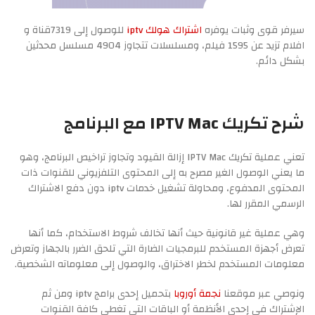
سيرفر قوى وثبات يوفره
اشتراك هولك iptv
للوصول إلى 7319قناة و
افلام تزيد عن 1595 فيلم، ومسلسلات تتجاوز 4904 مسلسل محدثين
بشكل دائم.
شرح تكريك IPTV Mac مع البرنامج
تعني عملية تكريك IPTV Mac إزالة القيود وتجاوز تراخيص البرنامج، وهو
ما يعني الوصول الغير مصرح به إلى المحتوى التلفزيوني للقنوات ذات
المحتوى المدفوع، ومحاولة تشغيل خدمات iptv دون دفع الاشتراك
الرسمي المقرر لها.
وهي عملية غير قانونية حيث أنها تخالف شروط الاستخدام، كما أنها
تعرض أجهزة المستخدم للبرمجيات الضارة التي تلحق الضرر بالجهاز وتعرض
معلومات المستخدم لخطر الاختراق، والوصول إلى معلوماته الشخصية.
ونوصي عبر موقعنا
نجمة أوروبا
بتحميل إحدى برامج iptv ومن ثم
الإشتراك في إحدى الأنظمة أو الباقات التى تغطي كافة القنوات