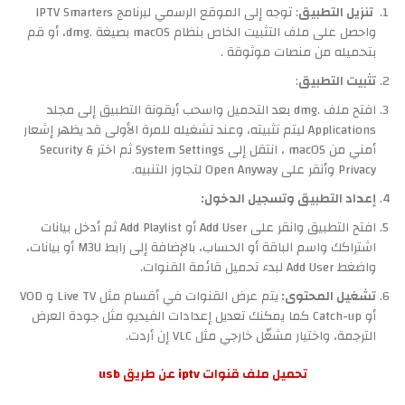
تنزيل التطبيق
: توجه إلى الموقع الرسمي لبرنامج IPTV Smarters
واحصل على ملف التثبيت الخاص بنظام macOS بصيغة .dmg، أو قم
بتحميله من منصات موثوقة .
تثبيت التطبيق
:
افتح ملف .dmg بعد التحميل واسحب أيقونة التطبيق إلى مجلد
Applications ليتم تثبيته، وعند تشغيله للمرة الأولى قد يظهر إشعار
أمني من macOS ، انتقل إلى System Settings ثم اختر Security &
Privacy وأنقر على Open Anyway لتجاوز التنبيه.
إعداد التطبيق وتسجيل الدخول:
افتح التطبيق وانقر على Add User أو Add Playlist ثم أدخل بيانات
اشتراكك واسم الباقة أو الحساب، بالإضافة إلى رابط M3U أو بيانات،
واضغط Add User لبدء تحميل قائمة القنوات.
تشغيل المحتوى:
يتم عرض القنوات في أقسام مثل Live TV و VOD
أو Catch-up كما يمكنك تعديل إعدادات الفيديو مثل جودة العرض
الترجمة، واختيار مشغّل خارجي مثل VLC إن أردت.
تحميل ملف قنوات iptv عن طريق usb