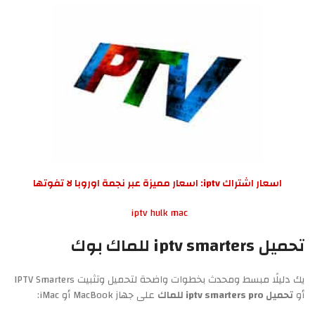
اسعار اشتراك iptv: اسعار مميزة عبر نجمة اوروبا لا تفوتها
iptv hulk mac
تحميل iptv smarters للماك بوك
يك دليلًا مبسط ومحدث بخطوات واضحة لتحميل وتثبيت IPTV Smarters
أو
تحميل iptv smarters pro للماك
على جهاز MacBook أو iMac: