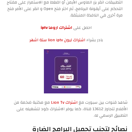
التطبيقات انقر بزر الماوس الأيمن أو اضغط مع الاستمرار على مفتاح
التحكم على أيقونة البرنامج، ثم اختر فتح Open و انقر على الأمر فتح
مرة أخرى في النافذة المنبثقة.
احصل على
اشتراك اروما iptv
بادر بشراء
اشتراك ليون lion iptv ستة اشهر
شاهد قنوات بين سبورت مغ
اشتراك Lion Tv
مع مكتبة ضخمة من
الأفلام تتجاوز 13612 قناة، كما يوفر الاشتراك كود لتشغيله على
التطبيق الرسمي له.
نصائح لتجنب تحميل البرامج الضارة