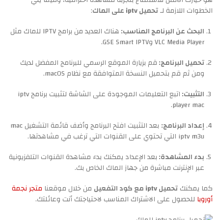
هو خيارك الأمثل للاستمتاع بتجربة مشاهدة احترافية، وفيما يلي
الخطوات اللازمة لـ
تحميل iptv على الماك
:
البحث عن البرنامج المناسب:
هناك العديد من برامج IPTV للماك مثل
VLC Media Player وGSE Smart IPTV.
تحميل البرنامج:
قم بزيارة الموقع الرسمي للبرنامج المفضل لديك
ومن ثم قم بتحميل النسخة المتوافقة مع نظام macOS.
التثبيت:
اتبع التعليمات الموجودة على الشاشة لتثبيت برنامج iptv
player mac.
إعداد البرنامج:
بعد التثبيت افتح البرنامج وأضف قائمة التشغيل mac
iptv m3u التي تحتوي على القنوات التي ترغب في مشاهدتها.
بدء المشاهدة:
بعد الإعداد يمكنك بدء مشاهدة القنوات التلفزيونية
عبر الإنترنت مباشرة من جهاز الماك الخاص بك.
كما يمكنك
تحميل iptv مع كود التفعيل
من خلال موقعنا
متجر نجمة
أوروبا
للحصول على الاشتراك المناسب لاحتياجتك أنت وعائلتك.