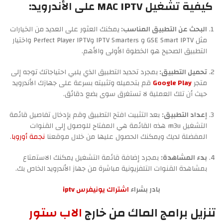
كيفية تشغيل MAC IPTV على الأندرويد:
البحث عن التطبيق المناسب:
يمكنك العثور على العديد من الخيارات
مثل GSE Smart IPTV و IPTV Smarters وPerfect Player IPTV واختيار
التطبيق الصحيح هو الخطوة الأولى والأهم.
تحميل التطبيق:
بمجرد تحديد التطبيق الذي يلبي احتياجاتك توجه إلى
متجر
Google Play
قم بتحميله وتثبيته بسرعة على جهازك الأندرويد
حيث أن تلك العملية لا تستغرق سوى بضع دقائق.
إعداد التطبيق:
بعد التثبيت افتح التطبيق وقم بإدخال تفاصيل قائمة
التشغيل m3u هذه القائمة هي المفتاح للوصول إلى القنوات
المفضلة لديك ويمكنك الحصول عليها من خلال موقعنا
نجمة أوروبا
.
بدء المشاهدة:
بمجرد إضافة قائمة التشغيل يمكنك الاستمتاع
بمشاهدة القنوات التلفزيونية مباشرة من جهاز الأندرويد الخاص بك.
بادر بشراء
اشتراك يونيفرس iptv
تنزيل برامج الماك من خارج
الاب ستور