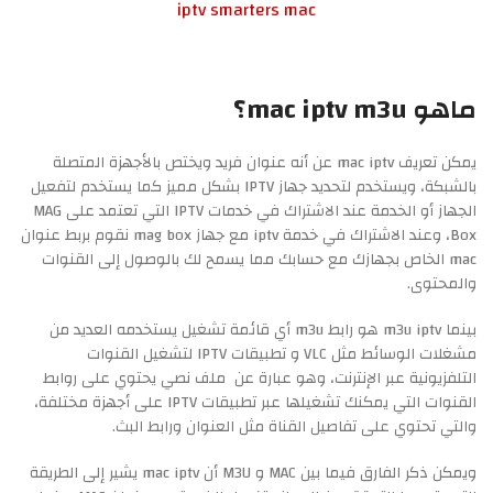
iptv smarters mac
ماهو mac iptv m3u؟
يمكن تعريف mac iptv عن أنه عنوان فريد ويختص بالأجهزة المتصلة
بالشبكة، ويستخدم لتحديد جهاز IPTV بشكل مميز كما يستخدم لتفعيل
الجهاز أو الخدمة عند الاشتراك في خدمات IPTV التي تعتمد على MAG
Box، وعند الاشتراك في خدمة iptv مع جهاز mag box نقوم بربط عنوان
mac الخاص بجهازك مع حسابك مما يسمح لك بالوصول إلى القنوات
والمحتوى.
بينما m3u iptv هو رابط m3u أي قائمة تشغيل يستخدمه العديد من
مشغلات الوسائط مثل VLC و تطبيقات IPTV لتشغيل القنوات
التلفزيونية عبر الإنترنت، وهو عبارة عن ملف نصي يحتوي على روابط
القنوات التي يمكنك تشغيلها عبر تطبيقات IPTV على أجهزة مختلفة،
والتي تحتوي على تفاصيل القناة مثل العنوان ورابط البث.
ويمكن ذكر الفارق فيما بين MAC و M3U أن mac iptv يشير إلى الطريقة