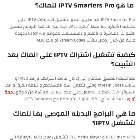
ما هو IPTV Smarters Pro للماك؟
IPTV Smarters Pro هو تطبيق مميز لتشغيل اشتراكات IPTV على
مختلف الأجهزة بما فيها أجهزة Mac، حيث يتيح لك هذا البرنامج تشغيل
القنوات المباشرة والأفلام والمسلسلات وقوائم Catch-up بجودة
عالية من خلال إدخال بيانات Xtream Codes أو رابط M3U.
كيفية تشغيل اشتراك IPTV على الماك بعد
التثبيت؟
بعد تثبيت التطبيق ستحتاج إلى إدخال بيانات اشتراكك ورابط M3U أو
بيانات Xtream Codes والتي تتضمن اسم المستخدم و كلمة المرور ورابط
السيرفر، حيث يمكنك الحصول على هذه البيانات مباشرة من موقع
نجمة
أوروبا
بعد شراء أي باقة اشتراك متوافقة مع IPTV Smarters.
ما هي البرامج البديلة الموصى بها للماك
لتشغيل IPTV؟
GSE Smart IPTV و VLC Media Player لتشغيل روابط M3U بالإضافة إلى