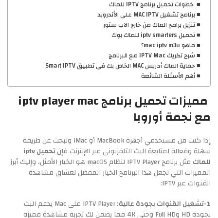
خطوات تحميل برنامج IPTV للماك
برنامج تشغيل MAC IPTV على الأندرويد
تنزيل برامج الماك من خارج الاب ستور
تحميل iptv smarters للماك بوك
ماهو mac iptv m3u؟
شرح تكريك IPTV Mac مع البرنامج
حماية الماك أدريس MAC الخاص بك في تطبيق Smart IPTV
أهم الأسئلة الشائعة
مميزات تحميل برنامج iptv player mac
مع نجمة أوروبا
إذا كنت من مستخدمي أجهزة MacBook أو iMac وتبحث عن طريقة
سهلة وفعالة لمتابعة البث التلفزيوني عبر الإنترنت فإن
تحميل iptv
للماك
مثل برنامج IPTV Player لنظام macOS هو الخيار الأمثل، وإليك أبرز
المميزات التي تجعل هذا البرنامج الخيار المفضل لعشاق مشاهدة
القنوات عبر IPTV:
1-تشغيل القنوات بجودة عالية:
IPTV Player على Mac يدعم البث
بجودة HD وFull HD وحتى 4K مما يضمن لك تجربة مشاهدة مميزة