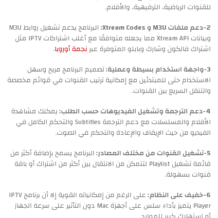
للقنوات الرياضية، الترفيهية، والأفلام.
2-دعم ملفات M3U و Xtream Codes:
البرنامج يدعم تشغيل روابط M3U
وبيانات Xtream API مما يجعله متوافقًا مع أغلب اشتراكات IPTV مثل
اشتراك فالكون وشارك وبابلو المتوفرة عبر
نجمة أوروبا
.
3-واجهة استخدام بسيطة وعملية:
تصميم البرنامج مريح وسهل
الاستخدام حتى للمبتدئين مع إمكانية ترتيب القنوات في قوائم مخصصة
والتنقل السريع بين القنوات.
4-دعم الترجمة وتشغيل الفيديوهات حسب الطلب:
يمكنك مشاهدة
الأفلام والمسلسلات مع دعم الترجمة Subtitles والتحكم الكامل في
الفيديو من حيث الإيقاف والإعادة والتحكم في الصوت.
5-تشغيل القنوات من مختلف المصادر:
البرنامج يسمح بإضافة أكثر من
قائمة تشغيل Playlist لتتمكن من الانتقال بين أكثر من اشتراك أو باقة
قنوات بسهولة.
6-خفيف على النظام:
على الرغم من إمكانياته القوية إلا أن برنامج IPTV
Player يتميز بأداء سلس على أجهزة Mac دون التأثير على سرعة الجهاز
أو استهلاك كبير للموارد.