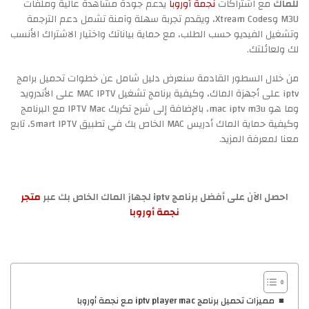
للماك
مع اشتراكات
نجمة أوروبا
يدعم جودة مشاهدة عالية وملفات
M3U وXtream Codes، ويقدم تجربة سهلة وآمنة تشمل دعم الترجمة
وتشغيل الفيديو حسب الطلب، مع حماية بياناتك واختيار الاشتراك الأنسب
لك ولعائلتك.
من خلال السطور القادمة سنعرض دليل شامل عن خطوات تحميل برامج
iptv على أجهزة الماك، وكيفية برنامج تشغيل MAC IPTV على الأندرويد
وما هو mac iptv m3u، بالإضافة إلى شرح تكريك IPTV Mac مع البرنامج
وكيفية حماية الماك أدريس MAC الخاص بك في تطبيق Smart IPTV، تابع
معنا لمعرفة المزيد.
احصل الآن على أفضل برنامج iptv لجهاز الماك الخاص بك عبر
متجر
نجمة أوروبا
مميزات تحميل برنامج iptv player mac مع نجمة أوروبا