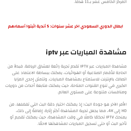
المركز الخامس عشر بـ11 هدفًا.
ابطال الدوري السعودي اخر عشر سنوات: 5 أندية اثبتوا أسماءهم
مشاهدة المباريات عبر iptv
مشاهدة المباريات عبر IPTV تقدم تجربة رائعة لعشاق الرياضة. فبدلاً من
الحاجة للأقمار الصناعية أو الهوائيات، يمكنك ببساطة الاعتماد على
اتصالك بالإنترنت للاستمتاع بمشاهدة المباريات. وتتمثل إحدى المزايا
الكبرى في تنوع القنوات المتاحة، حيث يمكنك متابعة أحداث من دوريات
ومنافسات متنوعة على مستوى العالم.
الأمر الآخر هو جودة البث؛ إذ يمكنك اختيار دقة البث التي تفضلها، من
HD إلى 4K، مما يجعل تجربة المشاهدة أكثر إثارة. إضافةً إلى ذلك،
يمنحك IPTV تحكمًا كاملًا في وقت المشاهدة، حيث يمكنك تقديم أو
تأخير البث أو حتى تسجيل المباريات لمشاهدتها لاحقًا.