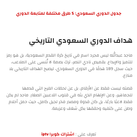
جدول الدوري السعودي: 5 طرق مختلفة لمتابعة الدوري
هداف الدوري السعودي التاريخي
ماجد عبدالله ليس مجرد اسم في تاريخ كرة القدم السعودية، بل هو رمز
للتميز والإبداع. بقميص نادي النصر، ترك بصمة لا تُنسى على الملاعب،
حيث سجل 189 هدفًا في الدوري السعودي، ليصبح الهداف التاريخي بلا
منازع.
قصته ليست فقط عن الأرقام، بل عن لحظات الفرح التي قدمها
للجماهير، وعن الإلهام الذي بثه في قلوب اللاعبين الصغار. ماجد لم يكن
فقط لاعبًا بارعًا، بل كان قدوة ومصدر فخر لجيل كامل، حيث حمل أحلام
وطن على كتفيه وحققها بكل شغف وعزيمة.
تعرف على :
اشتراك كوبرا iptv