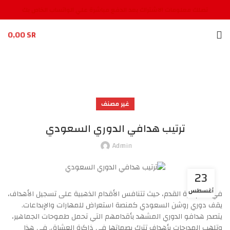
تصلك معلومات الاشتراك بعد الدفع مباشرة علي الواتساب الخاص بك
0,00
SR
غير مصنف
ترتيب هدافي الدوري السعودي
Admin
23
أغسطس
في عالم كرة القدم، حيث تتنافس الأقدام الذهبية على تسجيل الأهداف،
يقف دوري روشن السعودي كمنصة استعراض للمهارات والإبداعات.
يتصدر هدافو الدوري المشهد بأقدامهم التي تحمل طموحات الجماهير،
وتلهب المدرجات بأهداف تترك بصماتها في ذاكرة العشاق. في هذا