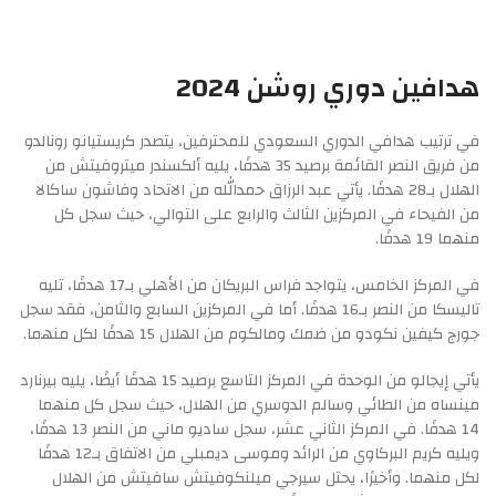
هدافين دوري روشن 2024
في ترتيب هدافي الدوري السعودي للمحترفين، يتصدر كريستيانو رونالدو
من فريق النصر القائمة برصيد 35 هدفًا، يليه ألكسندر ميتروفيتش من
الهلال بـ28 هدفًا. يأتي عبد الرزاق حمدالله من الاتحاد وفاشون ساكالا
من الفيحاء في المركزين الثالث والرابع على التوالي، حيث سجل كل
منهما 19 هدفًا.
في المركز الخامس، يتواجد فراس البريكان من الأهلي بـ17 هدفًا، تليه
تاليسكا من النصر بـ16 هدفًا. أما في المركزين السابع والثامن، فقد سجل
جورج كيفين نكودو من ضمك ومالكوم من الهلال 15 هدفًا لكل منهما.
يأتي إيجالو من الوحدة في المركز التاسع برصيد 15 هدفًا أيضًا، يليه بيرنارد
مينساه من الطائي وسالم الدوسري من الهلال، حيث سجل كل منهما
14 هدفًا. في المركز الثاني عشر، سجل ساديو ماني من النصر 13 هدفًا،
ويليه كريم البركاوي من الرائد وموسى ديمبلي من الاتفاق بـ12 هدفًا
لكل منهما. وأخيرًا، يحتل سيرجي ميلنكوفيتش سافيتش من الهلال