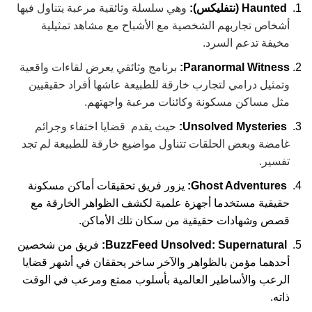
Haunted (نتفليكس):
وهي سلسلة وثائقية مرعبة يتناول فيها
أشخاص تجاربهم الشخصية مع الأشباح مع مشاهد تمثيلية
مخيفة تدعم السرد.
Paranormal Witness:
برنامج وثائقي يعرض لقاءات واقعية
وتمثيل درامي لتجارب خارقة للطبيعة عاشها أفراد حقيقيين
مثل مساكن مسكونة وكائنات مرعبة واجهتهم.
Unsolved Mysteries:
حيث يقدم قضايا اختفاء وجرائم
غامضة وبعض الحلقات تتناول مواضيع خارقة للطبيعة لم تجد
تفسير.
Ghost Adventures:
يزور فريق تحقيقات أماكن مسكونة
حقيقية مستخدما أجهزة علمية لكشف الظواهر الخارقة مع
قصص وشهادات حقيقية من سكان تلك الأماكن.
BuzzFeed Unsolved: Supernatural:
فريق من شخصين
أحدهما مؤمن بالظواهر والآخر ساخر يحققان في أشهر قضايا
الرعب والأساطير العالمية بأسلوب ممتع ومرعب في الوقت
ذاته.