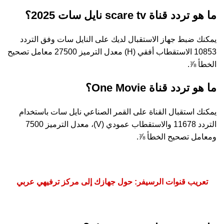
ما هو تردد قناة scare tv نايل سات 2025؟
يمكنك ضبط جهاز الاستقبال لديك على النايل سات وفق التردد
10853 الاستقطاب أفقي (H) معدل الترميز 27500 معامل تصحيح
الخطأ ⅞.
ما هو تردد قناة One Movie؟
يمكنك استقبال القناة على القمر الصناعي نايل سات باستخدام
التردد 11678 والاستقطاب عمودي (V)، معدل الترميز 7500
ومعامل تصحيح الخطأ ⅞.
تعريب قنوات الرسيفر: حول جهازك إلى مركز ترفيهي عربي