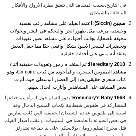
في التاريخ،بسبب المشاهد التي تتعلق بطرد الأرواح والأفكار
المتعلقة بالشيطان.
سجين (Siccin)
:
أعتمد الفيلم على مشاهد رعب نفسية
وجسدية مرعبة مثل ظهور الجن والتحكم في البشر وتحولات
مخيفة للضحايا، بجانب أحتواءه على مشاهد تصور تعويذات
وتحضيرات للسحر الأسود بشكل واقعي جدًا مما جعل البعض
يعتقد أنه مبني على أحداث حقيقية.
Hereditary 2018
:
تم استخدام رموز وتعويذات حقيقية أثناء
مشاهد الطقوس السحرية والمأخوذة من كتاب Grimoire، وهو
كتاب سحري حقيقي يعود إلى العصور الوسطى حيث أثرت
بعض المشاهد على المشاهدين وأثارت الجدل بينهم.
Rosemary’s Baby 1968
:
يدور الفيلم حول امرأة يتم خداعها
للمشاركة في طقوس شيطانية لإنجاب المسيح الدجال وقد
استند إلى طقوس عبادة الشيطان الحقيقية التي كانت تمارس
في بعض الطوائف الغامضة في الستينيات، وعقب إصدار الفيلم
قتل مخرج الفيلم رومان بولانسكي على يد جماعة تشارلز
مانسون مما زاد من الاعتقاد بأن الفيلم ملعون.