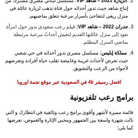
الزيارة 2021 – شاهد VIP:
مسلسل لبناني مصري مشترك من
إنتاج شاهد حيث تدور أحداثه حول فتاة تذهب لزيارة عائلة في
منزل ريفي لتتفاجئ بأسرار مرعبة تتعلق بماضيهم.
جدران 2022 – شاهد VIP:
فيلم رعب سعودي يدور حول امرأة
تعود إلى منزل عائلتها القديم لتعيش أحداثً مرعبة مرتبطة
بماضي المنزل المظلم.
مملكة إبليس:
مسلسل مصري تدور أحداثه في حي شعبي
حيث تعرض لأحداث غريبة وغامضة تقلب حياة أفراده وتعرضهم
لأجواء من الرعب والتشويق.
افضل رسيفر 4k في السعودية عبر موقع نجمة اوروبا
برامج رعب تلفزيونية
قائمة مميزة لأشهر وأقوى برامج رعب وثائقية في انتظارك و التي
نالت شهرة واسعة بين الجمهور ومحبي الإثارة والغموض، نعرضها
كما يلي: