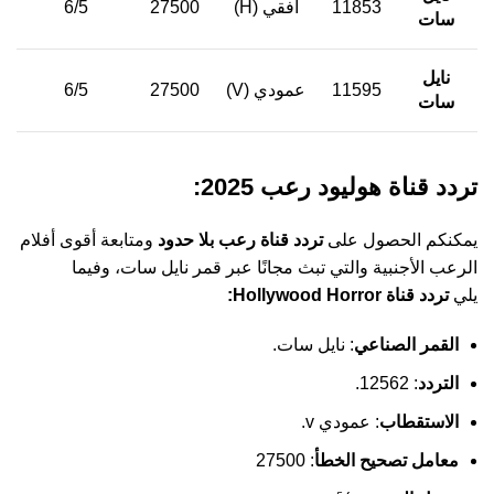
11853
أفقي (H)
27500
6/5
سات
نايل
11595
عمودي (V)
27500
6/5
سات
تردد قناة هوليود رعب 2025:
يمكنكم الحصول على
تردد قناة رعب بلا حدود
ومتابعة أقوى أفلام
الرعب الأجنبية والتي تبث مجانًا عبر قمر نايل سات، وفيما
يلي
تردد قناة Hollywood Horror:
القمر الصناعي
: نايل سات.
التردد
: 12562.
الاستقطاب
: عمودي v.
معامل تصحيح الخطأ
: 27500