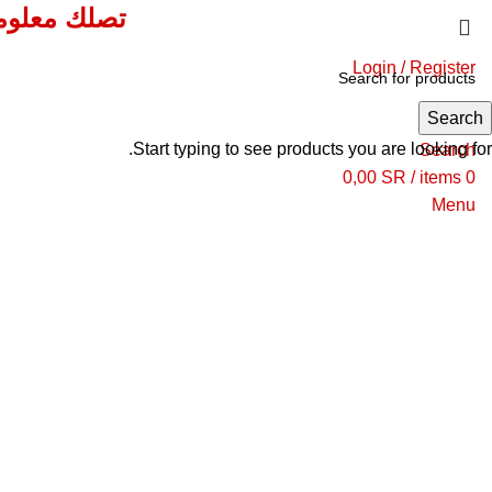
تصلك معلوما
Login / Register
Search
Start typing to see products you are looking for.
Search
0,00
SR
/
items
0
Menu