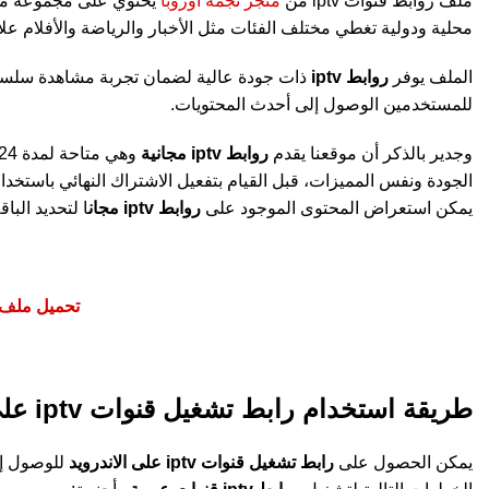
ملف روابط قنوات iptv من
متجر نجمة أوروبا
يحتوي على مجموعة متنو
محلية ودولية تغطي مختلف الفئات مثل الأخبار والرياضة والأفلام علا
الملف يوفر
روابط iptv
ذات جودة عالية لضمان تجربة مشاهدة سلسة
للمستخدمين الوصول إلى أحدث المحتويات.
وجدير بالذكر أن موقعنا يقدم
روابط iptv مجانية
الجودة ونفس المميزات، قبل القيام بتفعيل الاشتراك النهائي باستخدا
يمكن استعراض المحتوى الموجود على
روابط iptv مجان
ا لتحديد البا
تحميل ملف iptv m3u للقنوات الرياض
طريقة استخدام رابط تشغيل قنوات iptv على الأندرويد
يمكن الحصول على
رابط تشغيل قنوات iptv على الاندرويد
للوصول إلى