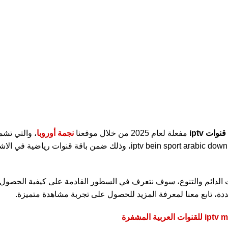
وات iptv
مفعلة لعام 2025 من خلال موقعنا
نجمة أوروبا
، والتي تشم
التصنيفات وما يلبي رغبات المشاهدين، كما يمكن الحصول على iptv bein sport arabic download، وذلك ضمن ب
ث الدائم والتنوع، سوف نتعرف في السطور القادمة على كيفية الحصو
ددة، تابع معنا لمعرفة المزيد للحصول على تجربة مشاهدة متميزة.