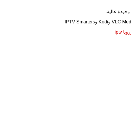
جودة عالية.
ا iptv
.