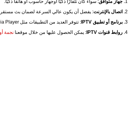
جهاز متوافق
: سواء كان تلفازًا ذكيًا أوجهاز حاسوب أو هاتفًا ذكيًا.
اتصال بالإنترنت
: يفضل أن يكون عالي السرعة لضمان بث مستقر و
برنامج أو تطبيق IPTV
: تتوفر العديد من التطبيقات مثل VLC Media Player وKodi وIPTV Smarters.
روابط قنوات IPTV
: يمكن الحصول عليها من خلال موقعنا
نجمة أوروب