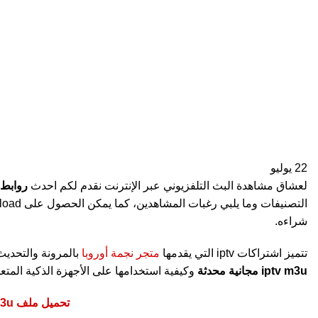
22
يوليو
لعشاق مشاهدة البث التلفزيوني عبر الإنترنت نقدم لكم احدث
روابط قن
شراءه.
تتميز اشتراكات iptv التي يقدمها
متجر نجمة أوروبا
بالمرونة والتحدي
iptv m3u مجانية محدثة
وكيفية استخدامها على الأجهزة الذكية المتع
تحميل ملف iptv m3u للقنوات العربية المشفرة