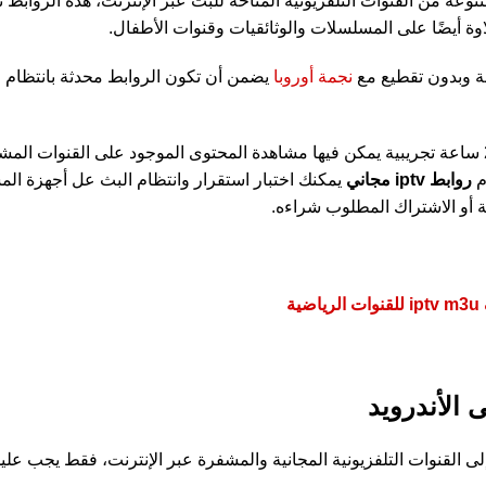
عة من القنوات التلفزيونية المتاحة للبث عبر الإنترنت، هذه الروابط
وة أيضًا على المسلسلات والوثائقيات وقنوات الأطفال.
 وبدون تقطيع مع
نجمة أوروبا
يضمن أن تكون الروابط محدثة بانتظام م
وهي متاحة لمدة 24 ساعة تجريبية يمكن فيها مشاهدة المحتوى الموجود على القنوات ا
م
روابط iptv مجاني
يمكنك اختبار استقرار وانتظام البث عل أجهزة الم
قة أو الاشتراك المطلوب شراءه.
ية
 القنوات التلفزيونية المجانية والمشفرة عبر الإنترنت، فقط يجب عليك