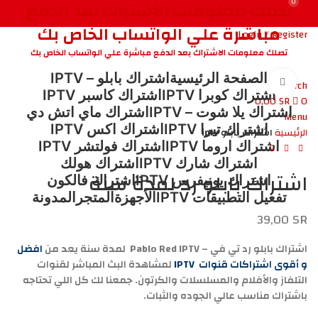
0
تصلك معلومات الاشتراك بعد الدفع
مباشرة علي الواتساب الخاص بك
Login / Register
تصلك معلومات الاشتراك بعد الدفع مباشرة علي الواتساب الخاص بك
الصفحة الرئيسية
اشتراك بابلو – IPTV
Click to enlarge
Search
اشتراك كوبرا IPTV
اشتراك كاسبر IPTV
0,00
SR
0
اشتراك يلا شوت – IPTV
اشتراك ماي اتش دي
Menu
اشتراك تيرا IPTV
اشتراك اكس IPTV
الرئيسية
اشتراك بابلو iptv
اشتراك اروما IPTV
اشتراك فولتشر IPTV
اشتراك شارك IPTV
اشتراك هولك
اشتراك بابلو رد لمدة سنة
اشتراك يونيفرس IPTV
اشتراك فالكون
تفعيل التطبيقات IPTV
الأجهزة
المتجر
المدونة
39,00
SR
اشتراك بابلو رد تي في – Pablo Red IPTV لمدة سنة يعد من
افضل
و أقوى اشتراكات قنوات IPTV
لمشاهدة البث المباشر لقنوات
التلفاز والأفلام والمسلسلات والكرتون. جمعنا لك كل اللي تحتاجه
باشتراك مناسب عالي الجوده والثبات.