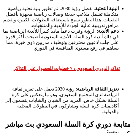
البنية التحتية
: بفضل رؤية 2030، تم تطوير بنية تحتية رياضية
متكاملة تشمل ملاعب حديثة وصالات رياضية مجهزة بأفضل
التقنيات. هذا التطور سمح باستضافة البطولات الكبيرة وتقديم
مرافق تدريبية عالية الجودة للأندية والمنتخبات.
دعم الأندية
: الرؤية وفرت دعماً مادياً كبيراً للأندية الرياضية بما
في ذلك أندية كرة السلة. الأندية السعودية أصبحت أكثر قدرة
على جلب لاعبين محترفين وتوظيف مدربين ذوي خبرة، مما
يساهم في رفع مستوى المنافسة في الدوري.
تذاكر الدوري السعودي : 7 خطوات للحصول على التذاكر
تعزيز الثقافة الرياضية
: رؤية 2030 تعمل على تعزيز ثقافة
الرياضة لدى المجتمع السعودي، وهو ما ينعكس على كرة
السلة بشكل خاص. المزيد من الشبان والشابات ينضمون إلى
أكاديميات كرة السلة ويشاركون في البطولات المحلية
والدولية.
متابعة دوري كرة السلة السعودي بث مباشر
عبر iptv