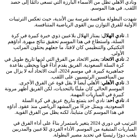
ونادي الأهلي تظل من الأسماء البارزة التي تسعى دائمًا إلى حصد
اللقب. في هذا الموسم.
شهدت البطولة منافسة شرسة بين الأندية، حيث تعكس الترتيبات
الأولية للفرق التوازن بين القوى الرياضية المتنافسة.
نادي الهلال
: يمتاز الهلال بلاعبين ذوي خبرة كبيرة في كرة
السلة، واستطاع في هذا الموسم تحقيق نتائج مبهرة. أداؤهم
التكتيكي والتنظيمي كان لافتاً، ما جعلهم يحتلون المراتب
الأولى.
نادي الاتحاد
: يعتبر الاتحاد من الفرق التي لديها تاريخ طويل في
كرة السلة السعودية. الفريق يقدم أداءً قوياً ويحظى بقاعدة
جماهيرية كبيرة. في موسم 2024، أثبت الاتحاد أنه لا يزال من
بين المنافسين الرئيسيين على اللقب.
نادي الأهلي
: الأهلي أيضاً لا يقل قوة عن الفرق الأخرى.
الموسم الحالي كان مليئًا بالتحديات، لكن الفريق أظهر مرونة
كبيرة في المباريات المهمة.
نادي أحد
: نادي أحد يتمتع بتاريخ عريق في كرة السلة
السعودية، ويمثل جزءًا من المشهد الرياضي منذ عقود. أداؤه
في هذا الموسم كان متبايناً، لكنه يظل من الفرق القوية.
الترتيب في دوري 2024 يتغير باستمرار بناءً على أداء الفرق في
المباريات المتبقية من الموسم. الأداء الفردي للاعبين والمدربين
يلعب دورًا رئيسيًا في تحديد مصير البطولة.